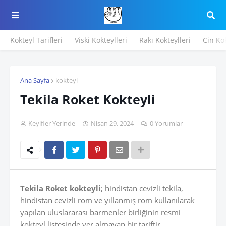
Kokteyl Tarifleri
Viski Kokteylleri
Rakı Kokteylleri
Cin Kok
Ana Sayfa
kokteyl
Tekila Roket Kokteyli
Keyifler Yerinde
Nisan 29, 2024
0 Yorumlar
Tekila Roket kokteyli
; hindistan cevizli tekila,
hindistan cevizli rom ve yıllanmış rom kullanılarak
yapılan uluslararası barmenler birliğinin resmi
kokteyl listesinde yer almayan bir tariftir