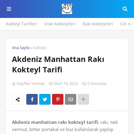
Kokteyl Tarifleri
Viski Kokteylleri
Rakı Kokteylleri
Cin Kok
Ana Sayfa
kokteyl
Akdeniz Manhattan Rakı
Kokteyl Tarifi
Keyifler Yerinde
Mart 19, 2024
0 Yorumlar
Akdeniz manhattan rakı kokteyl
tarifi
; rakı, tatlı
vermut, bitter portakal ve buz kullanılarak yapılıp