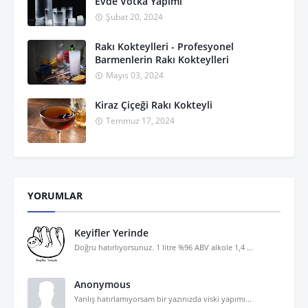
Evde Votka Yapımı
Şubat 20, 2024
Rakı Kokteylleri - Profesyonel
Barmenlerin Rakı Kokteylleri
Mayıs 03, 2024
Kiraz Çiçeği Rakı Kokteyli
Temmuz 17, 2024
YORUMLAR
Keyifler Yerinde
Doğru hatırlıyorsunuz. 1 litre %96 ABV alkole 1,4 ...
Anonymous
Yanlış hatırlamıyorsam bir yazınızda viski yapımı...