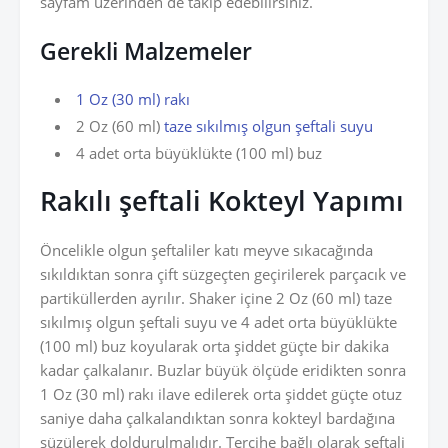
sayfam üzerinden de takip edebilirsiniz.
Gerekli Malzemeler
1 Oz (30 ml) rakı
2 Oz (60 ml)
taze sıkılmış olgun şeftali suyu
4 adet orta büyüklükte (100 ml) buz
Rakılı şeftali Kokteyl
Yapımı
Öncelikle olgun şeftaliler katı meyve sıkacağında
sıkıldıktan sonra çift süzgeçten geçirilerek parçacık ve
partiküllerden ayrılır. Shaker içine 2 Oz (60 ml) taze
sıkılmış olgun şeftali suyu ve 4 adet orta büyüklükte
(100 ml) buz koyularak orta şiddet güçte bir dakika
kadar çalkalanır. Buzlar büyük ölçüde eridikten sonra
1 Oz (30 ml) rakı ilave edilerek orta şiddet güçte otuz
saniye daha çalkalandıktan sonra kokteyl bardağına
süzülerek doldurulmalıdır. Tercihe bağlı olarak şeftali