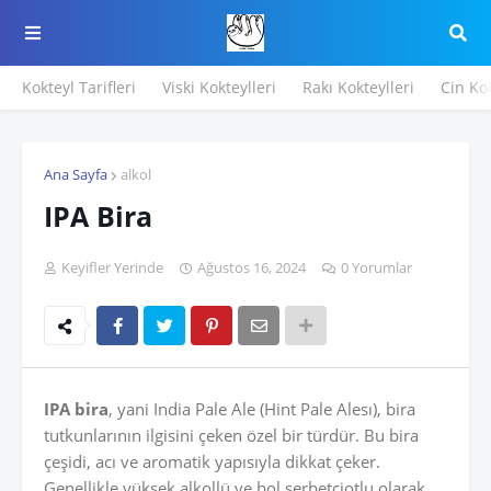
Kokteyl Tarifleri
Viski Kokteylleri
Rakı Kokteylleri
Cin Kok
Ana Sayfa
alkol
IPA Bira
Keyifler Yerinde
Ağustos 16, 2024
0 Yorumlar
IPA bira
, yani India Pale Ale (Hint Pale Alesı), bira
tutkunlarının ilgisini çeken özel bir türdür. Bu bira
çeşidi, acı ve aromatik yapısıyla dikkat çeker.
Genellikle yüksek alkollü ve bol şerbetçiotlu olarak