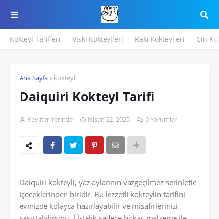
Kokteyl Tarifleri
Viski Kokteylleri
Rakı Kokteylleri
Cin Kok
Ana Sayfa
kokteyl
Daiquiri Kokteyl Tarifi
Keyifler Yerinde
Nisan 22, 2025
0 Yorumlar
Daiquiri kokteyli, yaz aylarının vazgeçilmez serinletici
içeceklerinden biridir. Bu lezzetli kokteylin tarifini
evinizde kolayca hazırlayabilir ve misafirlerinizi
şaşırtabilirsiniz. Üstelik sadece birkaç malzeme ile