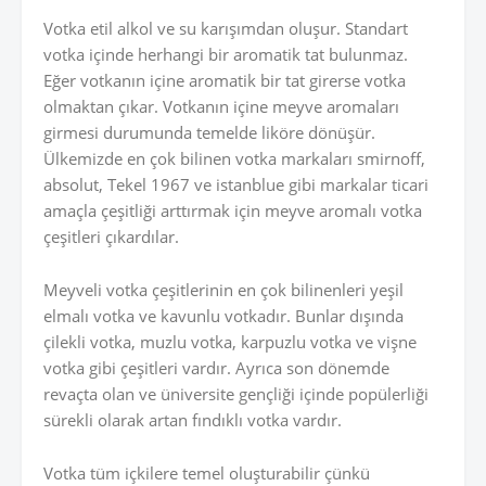
Votka etil alkol ve su karışımdan oluşur. Standart
votka içinde herhangi bir aromatik tat bulunmaz.
Eğer votkanın içine aromatik bir tat girerse votka
olmaktan çıkar. Votkanın içine meyve aromaları
girmesi durumunda temelde liköre dönüşür.
Ülkemizde en çok bilinen votka markaları smirnoff,
absolut, Tekel 1967 ve istanblue gibi markalar ticari
amaçla çeşitliği arttırmak için meyve aromalı votka
çeşitleri çıkardılar.
Meyveli votka çeşitlerinin en çok bilinenleri yeşil
elmalı votka ve kavunlu votkadır. Bunlar dışında
çilekli votka, muzlu votka, karpuzlu votka ve vişne
votka gibi çeşitleri vardır. Ayrıca son dönemde
revaçta olan ve üniversite gençliği içinde popülerliği
sürekli olarak artan fındıklı votka vardır.
Votka tüm içkilere temel oluşturabilir çünkü