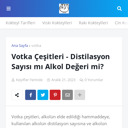
Kokteyl Tarifleri
Viski Kokteylleri
Rakı Kokteylleri
Cin Kok
Ana Sayfa
votka
Votka Çeşitleri - Distilasyon
Sayısı mı Alkol Değeri mi?
Keyifler Yerinde
Aralık 21, 2023
0 Yorumlar
Votka çeşitleri, alkolün elde edildiği hammaddeye,
kullanılan alkolün distilasyon sayısına ve alkolün