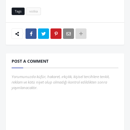
Tags
votka
POST A COMMENT
Yorumunuzda küfür, hakaret, ırkçılık, kişisel tercihlere tenkit,
reklam ve kötü niyet olup olmadığı kontrol edildikten sonra
yayınlanacaktır.