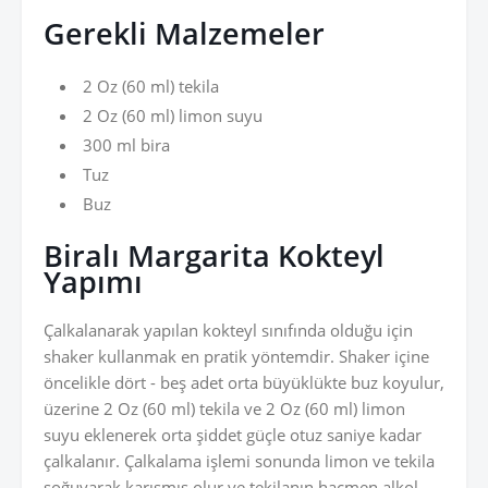
Gerekli Malzemeler
2 Oz (60 ml) tekila
2 Oz (60 ml) limon suyu
300 ml bira
Tuz
Buz
Biralı Margarita Kokteyl
Yapımı
Çalkalanarak yapılan kokteyl sınıfında olduğu için
shaker kullanmak en pratik yöntemdir. Shaker içine
öncelikle dört - beş adet orta büyüklükte buz koyulur,
üzerine 2 Oz (60 ml) tekila ve 2 Oz (60 ml) limon
suyu eklenerek orta şiddet güçle otuz saniye kadar
çalkalanır. Çalkalama işlemi sonunda limon ve tekila
soğuyarak karışmış olur ve tekilanın hacmen alkol