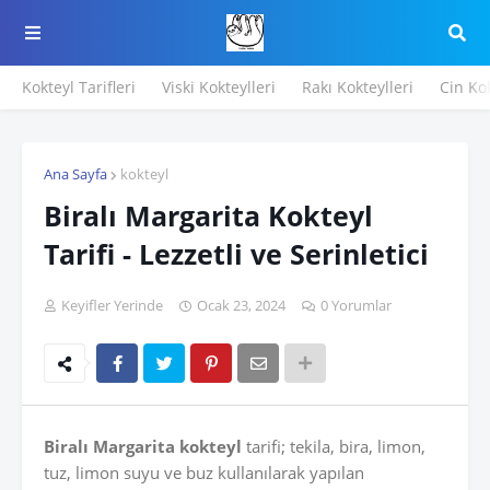
Kokteyl Tarifleri
Viski Kokteylleri
Rakı Kokteylleri
Cin Kok
Ana Sayfa
kokteyl
Biralı Margarita Kokteyl
Tarifi - Lezzetli ve Serinletici
Keyifler Yerinde
Ocak 23, 2024
0 Yorumlar
Biralı Margarita kokteyl
tarifi; tekila, bira, limon,
tuz, limon suyu ve buz kullanılarak yapılan