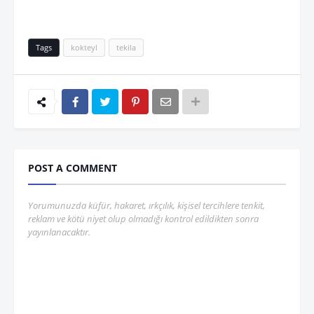
Tags
kokteyl
tekila
POST A COMMENT
Yorumunuzda küfür, hakaret, ırkçılık, kişisel tercihlere tenkit,
reklam ve kötü niyet olup olmadığı kontrol edildikten sonra
yayınlanacaktır.