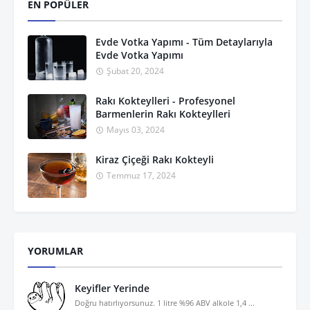
EN POPÜLER
Evde Votka Yapımı - Tüm Detaylarıyla
Evde Votka Yapımı
Şubat 20, 2024
Rakı Kokteylleri - Profesyonel
Barmenlerin Rakı Kokteylleri
Mayıs 03, 2024
Kiraz Çiçeği Rakı Kokteyli
Temmuz 17, 2024
YORUMLAR
Keyifler Yerinde
Doğru hatırlıyorsunuz. 1 litre %96 ABV alkole 1,4 ...