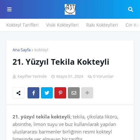
Kokteyl Tarifleri
Viski Kokteylleri
Rakı Kokteylleri
Cin Kok
Ana Sayfa
kokteyl
21. Yüzyıl Tekila Kokteyli
Keyifler Yerinde
Mayıs 01, 2024
0 Yorumlar
21. yüzyıl tekila kokteyli
; tekila, çikolata likörü,
absinthe, limon suyu ve buz kullanılarak yapılan
uluslararası barmenler birliğinin resmi kokteyl
listesinde yer almayan bir tariftir