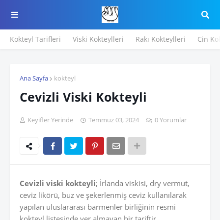
Kokteyl Tarifleri
Viski Kokteylleri
Rakı Kokteylleri
Cin Kok
Ana Sayfa
kokteyl
Cevizli Viski Kokteyli
Keyifler Yerinde
Temmuz 03, 2024
0 Yorumlar
Cevizli viski kokteyli
; İrlanda viskisi, dry vermut,
ceviz likörü, buz ve şekerlenmiş ceviz kullanılarak
yapılan uluslararası barmenler birliğinin resmi
kokteyl listesinde yer almayan bir tariftir