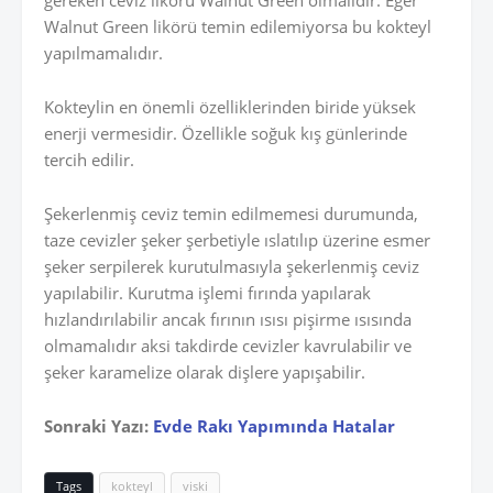
gereken ceviz likörü Walnut Green olmalıdır. Eğer
Walnut Green likörü temin edilemiyorsa bu kokteyl
yapılmamalıdır.
Kokteylin en önemli özelliklerinden biride yüksek
enerji vermesidir. Özellikle soğuk kış günlerinde
tercih edilir.
Şekerlenmiş ceviz temin edilmemesi durumunda,
taze cevizler şeker şerbetiyle ıslatılıp üzerine esmer
şeker serpilerek kurutulmasıyla şekerlenmiş ceviz
yapılabilir. Kurutma işlemi fırında yapılarak
hızlandırılabilir ancak fırının ısısı pişirme ısısında
olmamalıdır aksi takdirde cevizler kavrulabilir ve
şeker karamelize olarak dişlere yapışabilir.
Sonraki Yazı:
Evde Rakı Yapımında Hatalar
Tags
kokteyl
viski