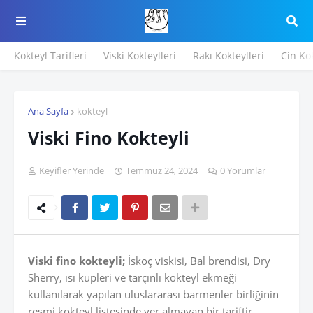
Kokteyl Tarifleri
Viski Kokteylleri
Rakı Kokteylleri
Cin Kok
Ana Sayfa
kokteyl
Viski Fino Kokteyli
Keyifler Yerinde
Temmuz 24, 2024
0 Yorumlar
Viski fino kokteyli;
İskoç viskisi, Bal brendisi, Dry
Sherry, ısı küpleri ve tarçınlı kokteyl ekmeği
kullanılarak yapılan uluslararası barmenler birliğinin
resmi kokteyl listesinde yer almayan bir tariftir.