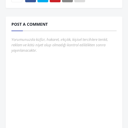
POST A COMMENT
Yorumunuzda küfür, hakaret, ırkçılık, kişisel tercihlere tenkit,
reklam ve kötü niyet olup olmadığı kontrol edildikten sonra
yayınlanacaktır.