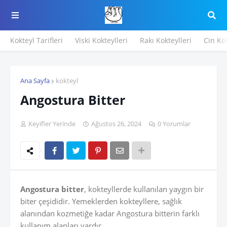
Kokteyl Tarifleri
Viski Kokteylleri
Rakı Kokteylleri
Cin Kok
Ana Sayfa
kokteyl
Angostura Bitter
Keyifler Yerinde
Ağustos 26, 2024
0 Yorumlar
Angostura bitter
, kokteyllerde kullanılan yaygın bir
biter çeşididir. Yemeklerden kokteyllere, sağlık
alanından kozmetiğe kadar Angostura bitterin farklı
kullanım alanları vardır.