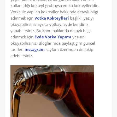
kullanıldığı kokteyl grubuysa votka kokteylleridir.
Votka ile yapılan kokteyller hakkında detaylı bilgi
edinmek için
Votka Kokteylleri
başlıklı yazıyı
okuyabilirsiniz ayrıca votkayı evde kendiniz
yapabilirsiniz. Bu konu hakkında detaylı bilgi
edinmek için
Evde Votka Yapımı
yazısını
okuyabilirsiniz. Bloglarımda paylaştığım güncel
tarifleri
instagram
sayfam üzerinden de takip
edebilirsiniz.