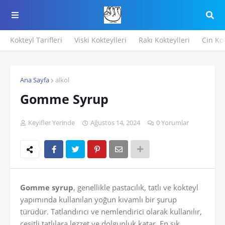
Kokteyl Tarifleri
Viski Kokteylleri
Rakı Kokteylleri
Cin Kok
Ana Sayfa
alkol
Gomme Syrup
Keyifler Yerinde
Ağustos 14, 2024
0 Yorumlar
Gomme syrup
, genellikle pastacılık, tatlı ve kokteyl
yapımında kullanılan yoğun kıvamlı bir şurup
türüdür. Tatlandırıcı ve nemlendirici olarak kullanılır,
çeşitli tatlılara lezzet ve dolgunluk katar. En sık