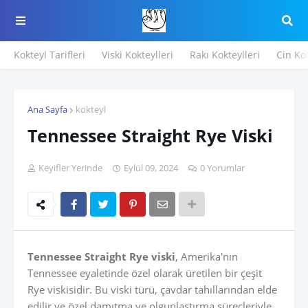
Kokteyl Tarifleri
Viski Kokteylleri
Rakı Kokteylleri
Cin Kok
Ana Sayfa
kokteyl
Tennessee Straight Rye Viski
Keyifler Yerinde
Eylül 09, 2024
0 Yorumlar
Tennessee Straight Rye viski
, Amerika'nın
Tennessee eyaletinde özel olarak üretilen bir çeşit
Rye viskisidir. Bu viski türü, çavdar tahıllarından elde
edilir ve özel damıtma ve olgunlaştırma süreçleriyle