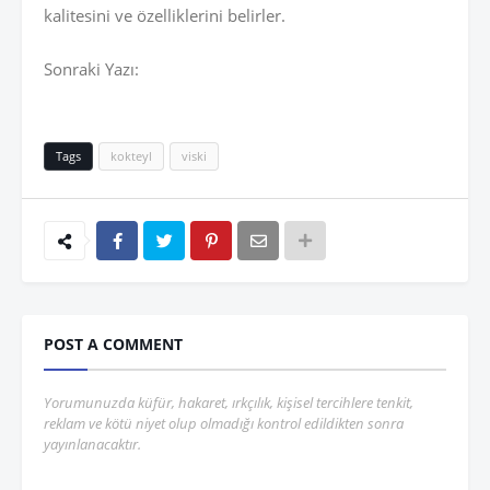
kalitesini ve özelliklerini belirler.
Sonraki Yazı:
Tags
kokteyl
viski
POST A COMMENT
Yorumunuzda küfür, hakaret, ırkçılık, kişisel tercihlere tenkit,
reklam ve kötü niyet olup olmadığı kontrol edildikten sonra
yayınlanacaktır.