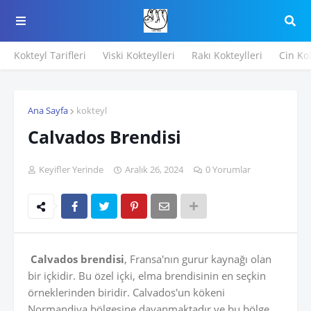
Kokteyl Tarifleri
Viski Kokteylleri
Rakı Kokteylleri
Cin Kok
Ana Sayfa
kokteyl
Calvados Brendisi
Keyifler Yerinde
Aralık 26, 2024
0 Yorumlar
Calvados brendisi
, Fransa'nın gurur kaynağı olan
bir içkidir. Bu özel içki, elma brendisinin en seçkin
örneklerinden biridir. Calvados'un kökeni
Normandiya bölgesine dayanmaktadır ve bu bölge,