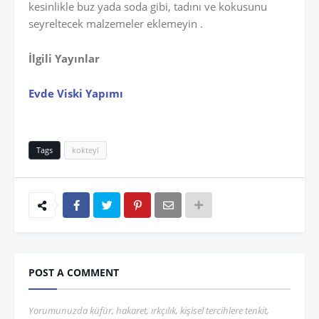
kesinlikle buz yada soda gibi, tadını ve kokusunu
seyreltecek malzemeler eklemeyin .
İlgili Yayınlar
Evde Viski Yapımı
Tags
kokteyl
POST A COMMENT
Yorumunuzda küfür, hakaret, ırkçılık, kişisel tercihlere tenkit,