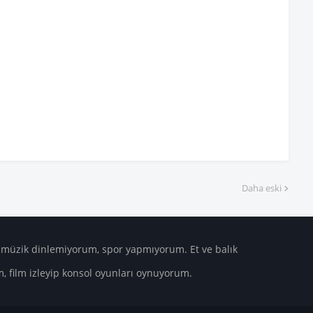
Daha eski
üzik dinlemiyorum, spor yapmıyorum. Et ve balık
m, film izleyip konsol oyunları oynuyorum.