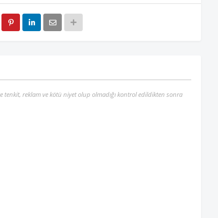
re tenkit, reklam ve kötü niyet olup olmadığı kontrol edildikten sonra