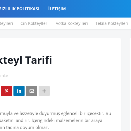
GIZLILIK POLITIKASI
İLETIŞIM
teylleri
Cin Kokteylleri
Votka Kokteylleri
Tekila Kokteylleri
eyl Tarifi
umlar
numuyla ve lezzetiyle duyurmuş eğlenceli bir içecektir. Bu
 paketini andırır. İçeriğindeki malzemelerin bir araya
ının tadına doyum olmaz.