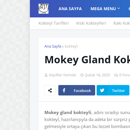
ANA SAYFA
MEGA MENU
Kokteyl Tarifleri
Viski Kokteylleri
Rakı Kok
Ana Sayfa
kokteyl
Mokey Gland Kokt
Keyifler Yerinde
Şubat 18, 2025
0 Yor
Facebook
Twitter
Mokey gland kokteyli
, adını sıradışı su
kokteyl, hazırlanışıyla da adeta bir sürpriz
gelmesiyle ortaya çıkan bu lezzet bombas