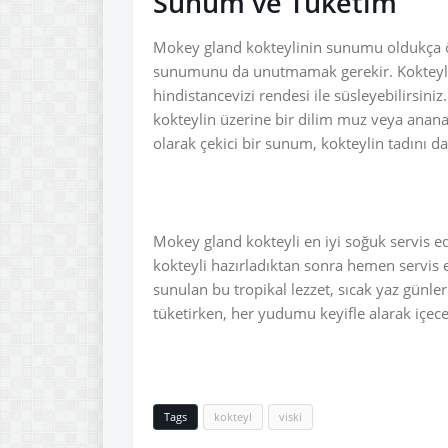
Sunum ve Tüketim
Mokey gland kokteylinin sunumu oldukça öne
sunumunu da unutmamak gerekir. Kokteylini
hindistancevizi rendesi ile süsleyebilirsiniz
kokteylin üzerine bir dilim muz veya anana
olarak çekici bir sunum, kokteylin tadını da 
Mokey gland kokteyli en iyi soğuk servis ed
kokteyli hazırladıktan sonra hemen servis 
sunulan bu tropikal lezzet, sıcak yaz günler
tüketirken, her yudumu keyifle alarak içeceğ
Tags
kokteyl
viski