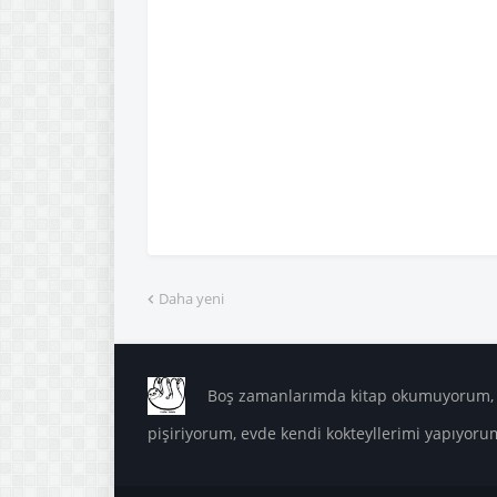
Daha yeni
Boş zamanlarımda kitap okumuyorum, m
pişiriyorum, evde kendi kokteyllerimi yapıyoru