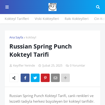
Kokteyl Tarifleri
Viski Kokteylleri
Rakı Kokteylleri
Cin Kok
Ana Sayfa
kokteyl
Russian Spring Punch
Kokteyl Tarifi
Keyifler Yerinde
Şubat 25, 2025
0 Yorumlar
Russian Spring Punch Kokteyl Tarifi, canlı renkleri ve
lezzetli tadıyla herkesi büyüleyen bir kokteyl tarifidir.