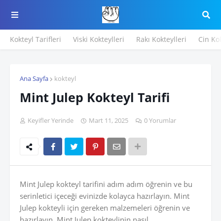
Kokteyl Tarifleri
Viski Kokteylleri
Rakı Kokteylleri
Cin Kok
Ana Sayfa
kokteyl
Mint Julep Kokteyl Tarifi
Keyifler Yerinde
Mart 11, 2025
0 Yorumlar
Mint Julep kokteyl tarifini adım adım öğrenin ve bu
serinletici içeceği evinizde kolayca hazırlayın. Mint
Julep kokteyli için gereken malzemeleri öğrenin ve
hazırlayın. Mint Julep kokteylinin nasıl