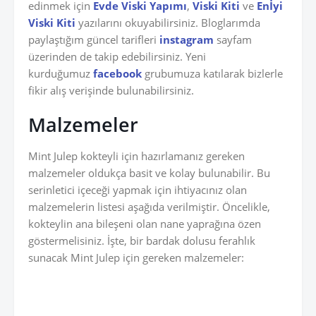
edinmek için
Evde Viski Yapımı
,
Viski Kiti
ve
Enİyi
Viski Kiti
yazılarını okuyabilirsiniz. Bloglarımda
paylaştığım güncel tarifleri
instagram
sayfam
üzerinden de takip edebilirsiniz. Yeni
kurduğumuz
facebook
grubumuza katılarak bizlerle
fikir alış verişinde bulunabilirsiniz.
Malzemeler
Mint Julep kokteyli için hazırlamanız gereken
malzemeler oldukça basit ve kolay bulunabilir. Bu
serinletici içeceği yapmak için ihtiyacınız olan
malzemelerin listesi aşağıda verilmiştir. Öncelikle,
kokteylin ana bileşeni olan nane yaprağına özen
göstermelisiniz. İşte, bir bardak dolusu ferahlık
sunacak Mint Julep için gereken malzemeler: