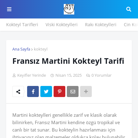
Kokteyl Tarifleri
Viski Kokteylleri
Rakı Kokteylleri
Cin Kok
Ana Sayfa
kokteyl
Fransız Martini Kokteyl Tarifi
Keyifler Yerinde
Nisan 15, 2025
0 Yorumlar
Martini kokteylleri genellikle zarif ve klasik olarak
bilinirken, Fransız Martini kendine özgü tropikal ve
canlı bir tat sunar. Bu kokteylin hazırlanması için
ihtiyacınız olan malzemeler oldukça kolay bulunabilir