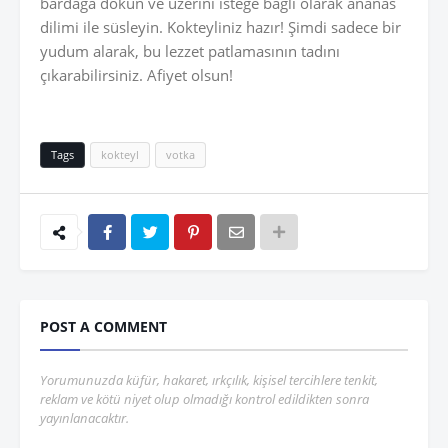
bardağa dökün ve üzerini isteğe bağlı olarak ananas
dilimi ile süsleyin. Kokteyliniz hazır! Şimdi sadece bir
yudum alarak, bu lezzet patlamasının tadını
çıkarabilirsiniz. Afiyet olsun!
Tags
kokteyl
votka
POST A COMMENT
Yorumunuzda küfür, hakaret, ırkçılık, kişisel tercihlere tenkit,
reklam ve kötü niyet olup olmadığı kontrol edildikten sonra
yayınlanacaktır.