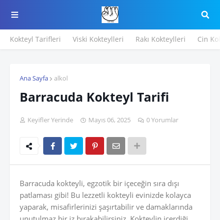
Kokteyl Tarifleri
Viski Kokteylleri
Rakı Kokteylleri
Cin Kok
Ana Sayfa
alkol
Barracuda Kokteyl Tarifi
Keyifler Yerinde
Mayıs 06, 2025
0 Yorumlar
Barracuda kokteyli, egzotik bir içeceğin sıra dışı
patlaması gibi! Bu lezzetli kokteyli evinizde kolayca
yaparak, misafirlerinizi şaşırtabilir ve damaklarında
unutulmaz bir iz bırakabilirsiniz. Kokteylin içerdiği