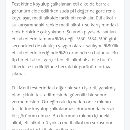
Test kitine koyulup çalkalanan etil alkolde berrak
görünüm elde edilirken suda pH değerine göre renk
koyulaşır, metil alkolde farklı bir renk alır. Etil alkol +
su karışımındaki renkle metil alkol + su karışımındaki
renk birbirine çok yakındır. Şu anda piyasada satılan
etil alkollerin tamamı %96 değil. %80, %84, %90 gibi
seçenekleri de oldukça yaygın olarak satılıyor. %80'lik
etil alkollerin içeriğinde %20 oranında su bulunur. Bu
tip bir etil alkol, gerçekten etil alkol olsa bile bu tür
kitlerle test edildiğinde berrak bir görünüm ortaya
çıkmaz.
Etil Metil testlerindeki diğer bir soru işareti, yapılmış
olan içkinin test edilmesinde güvenilir bir sonuç
vermemesidir. Örneğin rakı içmeden önce rakının
test kitine koyulup çalkalanması durumunda berrak
bir görünüm olmaz. Bu durumda rakının içindeki
alkol, etil alkol mü yoksa metil alkol mü sorusunun
net cevabı test kitiyle verilemez.