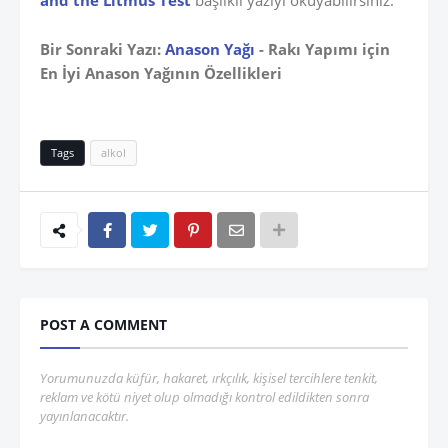
and the Litmus Test
başlıklı yazıyı okuyabilirsiniz.
Bir Sonraki Yazı:
Anason Yağı
- Rakı Yapımı için
En İyi Anason Yağının Özellikleri
Tags
alkol
POST A COMMENT
Yorumunuzda küfür, hakaret, ırkçılık, kişisel tercihlere tenkit,
reklam ve kötü niyet olup olmadığı kontrol edildikten sonra
yayınlanacaktır.