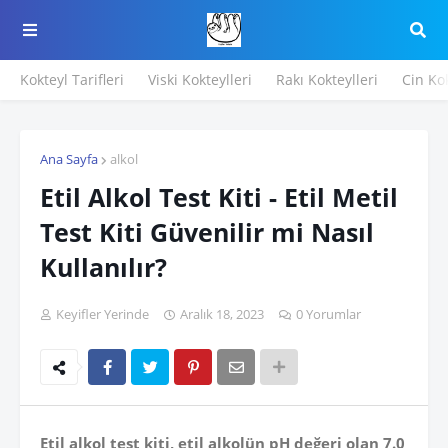
Kokteyl Tarifleri
Viski Kokteylleri
Rakı Kokteylleri
Cin Kok
Ana Sayfa
alkol
Etil Alkol Test Kiti - Etil Metil
Test Kiti Güvenilir mi Nasıl
Kullanılır?
Keyifler Yerinde
Aralık 18, 2023
0 Yorumlar
Etil alkol test kiti, etil alkolün pH değeri olan 7.0