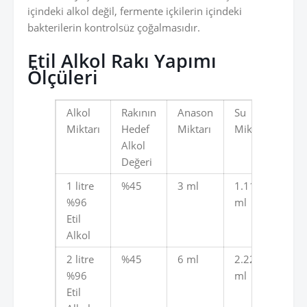
içindeki alkol değil, fermente içkilerin içindeki
bakterilerin kontrolsüz çoğalmasıdır.
Etil Alkol Rakı Yapımı
Ölçüleri
Alkol
Rakının
Anason
Su
Eld
Miktarı
Hedef
Miktarı
Miktarı
Edi
Alkol
Rak
Değeri
Mik
1 litre
%45
3 ml
1.113
2.1
%96
ml
ml
Etil
Alkol
2 litre
%45
6 ml
2.226
4.4
%96
ml
ml
Etil