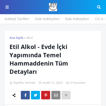
Kokteyl Tarifleri
Viski Kokteylleri
Rakı Kokteylleri
Cin Kok
Ana Sayfa
alkol
Etil Alkol - Evde İçki
Yapımında Temel
Hammaddenin Tüm
Detayları
Keyifler Yerinde
Aralık 12, 2023
0 Yorumlar