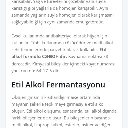
karışabilir. Yağ ve türevlerini çözebilir yani suyla
karıştığı gibi yağlarla da homojen karışabilir. Aynı
zamanda yağların suyla homojen olarak karışmasını
sağlayabildiği için aynı zamanda emülgatördür.
Evsel kullanımda antibakteriyel olarak hijyen için
kullanılır. Tıbbi kullanımda çözücüdür ve metil alkol
zehirlenmelerinde panzehir olarak kullanılır.
Etil
alkol formülü C
H
OH dir.
Kaynama noktası 78
2
5
derecedir. Kimyasal bileşikler içindeki kayıt numarası
yani can no: 64-17-5 dir.
Etil Alkol Fermantasyonu
Oksijen girişinin kısıtlandığı maişe ortamında
mayanın şekerle tepkimeye girmesiyle etil alkol
oluşur. Etil alkol oluşumu esnasında, etil alkol dışında
farklı bileşenler de oluşur. Bu bileşenlerin başında
metil alkol, izopropil alkol, esterler, asitler ve diğer