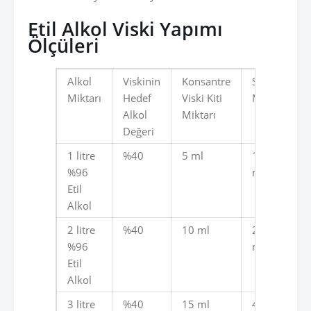
Etil Alkol Viski Yapımı
Ölçüleri
Alkol
Viskinin
Konsantre
Su
Miktarı
Hedef
Viski Kiti
Miktarı
Alkol
Miktarı
Değeri
1 litre
%40
5 ml
1.400
%96
ml
Etil
Alkol
2 litre
%40
10 ml
2.800
%96
ml
Etil
Alkol
3 litre
%40
15 ml
4.200