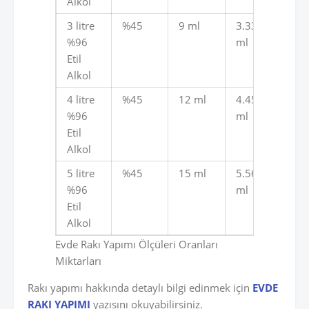
Alkol
3 litre
%45
9 ml
3.339
6.3
%96
ml
ml
Etil
Alkol
4 litre
%45
12 ml
4.452
8.4
%96
ml
ml
Etil
Alkol
5 litre
%45
15 ml
5.565
10.
%96
ml
ml
Etil
Alkol
Evde Rakı Yapımı Ölçüleri Oranları
Miktarları
Rakı yapımı hakkında detaylı bilgi edinmek için
EVDE
RAKI YAPIMI
yazısını okuyabilirsiniz.