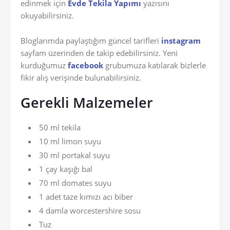
edinmek için
Evde Tekila Yapımı
yazısını
okuyabilirsiniz.
Bloglarımda paylaştığım güncel tarifleri
instagram
sayfam üzerinden de takip edebilirsiniz. Yeni
kurduğumuz
facebook
grubumuza katılarak bizlerle
fikir alış verişinde bulunabilirsiniz.
Gerekli Malzemeler
50 ml tekila
10 ml limon suyu
30 ml portakal suyu
1 çay kaşığı bal
70 ml domates suyu
1 adet taze kımızı acı biber
4 damla worcestershire sosu
Tuz