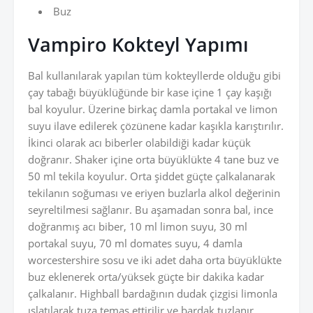
Buz
Vampiro Kokteyl Yapımı
Bal kullanılarak yapılan tüm kokteyllerde olduğu gibi
çay tabağı büyüklüğünde bir kase içine 1 çay kaşığı
bal koyulur. Üzerine birkaç damla portakal ve limon
suyu ilave edilerek çözünene kadar kaşıkla karıştırılır.
İkinci olarak acı biberler olabildiği kadar küçük
doğranır. Shaker içine orta büyüklükte 4 tane buz ve
50 ml tekila koyulur. Orta şiddet güçte çalkalanarak
tekilanın soğuması ve eriyen buzlarla alkol değerinin
seyreltilmesi sağlanır. Bu aşamadan sonra bal, ince
doğranmış acı biber, 10 ml limon suyu, 30 ml
portakal suyu, 70 ml domates suyu, 4 damla
worcestershire sosu ve iki adet daha orta büyüklükte
buz eklenerek orta/yüksek güçte bir dakika kadar
çalkalanır. Highball bardağının dudak çizgisi limonla
ıslatılarak tuza temas ettirilir ve bardak tuzlanır.