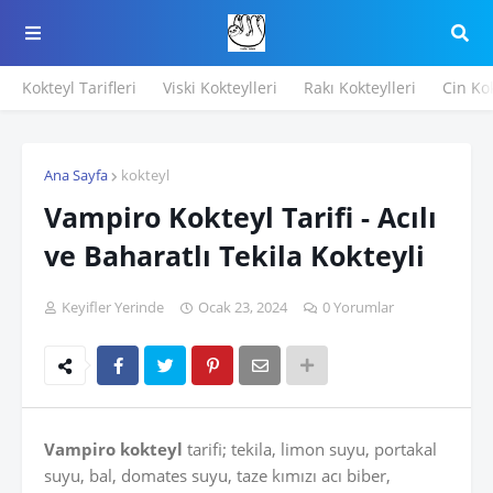
Kokteyl Tarifleri
Viski Kokteylleri
Rakı Kokteylleri
Cin Kok
Ana Sayfa
kokteyl
Vampiro Kokteyl Tarifi - Acılı
ve Baharatlı Tekila Kokteyli
Keyifler Yerinde
Ocak 23, 2024
0 Yorumlar
Vampiro kokteyl
tarifi; tekila, limon suyu, portakal
suyu, bal, domates suyu, taze kımızı acı biber,