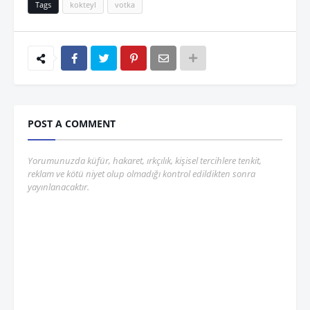
Tags
kokteyl
votka
POST A COMMENT
Yorumunuzda küfür, hakaret, ırkçılık, kişisel tercihlere tenkit,
reklam ve kötü niyet olup olmadığı kontrol edildikten sonra
yayınlanacaktır.