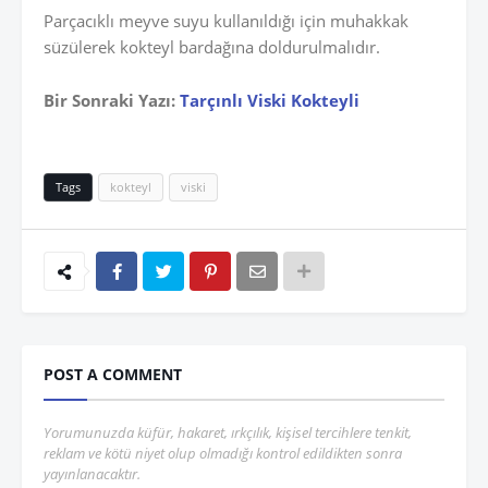
Parçacıklı meyve suyu kullanıldığı için muhakkak
süzülerek kokteyl bardağına doldurulmalıdır.
Bir Sonraki Yazı:
Tarçınlı Viski Kokteyli
Tags
kokteyl
viski
POST A COMMENT
Yorumunuzda küfür, hakaret, ırkçılık, kişisel tercihlere tenkit,
reklam ve kötü niyet olup olmadığı kontrol edildikten sonra
yayınlanacaktır.