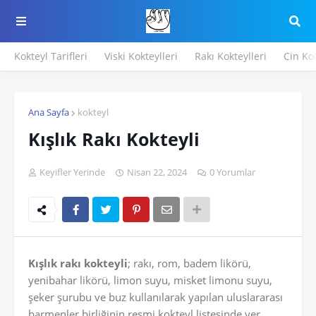
Kokteyl Tarifleri
Viski Kokteylleri
Rakı Kokteylleri
Cin Kok
Ana Sayfa
kokteyl
Kışlık Rakı Kokteyli
Keyifler Yerinde
Nisan 22, 2024
0 Yorumlar
Kışlık rakı kokteyli
; rakı, rom, badem likörü,
yenibahar likörü, limon suyu, misket limonu suyu,
şeker şurubu ve buz kullanılarak yapılan uluslararası
barmenler birliğinin resmi kokteyl listesinde yer