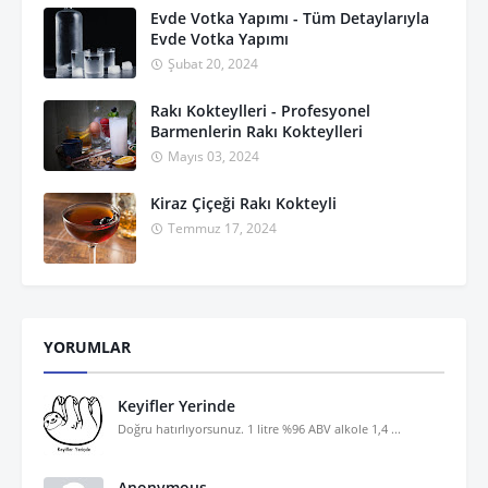
Evde Votka Yapımı - Tüm Detaylarıyla
Evde Votka Yapımı
Şubat 20, 2024
Rakı Kokteylleri - Profesyonel
Barmenlerin Rakı Kokteylleri
Mayıs 03, 2024
Kiraz Çiçeği Rakı Kokteyli
Temmuz 17, 2024
YORUMLAR
Keyifler Yerinde
Doğru hatırlıyorsunuz. 1 litre %96 ABV alkole 1,4 ...
Anonymous