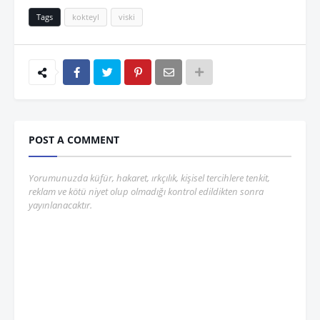
Tags
kokteyl
viski
POST A COMMENT
Yorumunuzda küfür, hakaret, ırkçılık, kişisel tercihlere tenkit,
reklam ve kötü niyet olup olmadığı kontrol edildikten sonra
yayınlanacaktır.