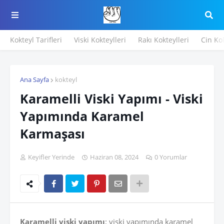
Kokteyl Tarifleri
Viski Kokteylleri
Rakı Kokteylleri
Cin Kok
Ana Sayfa
kokteyl
Karamelli Viski Yapımı - Viski
Yapımında Karamel
Karmaşası
Keyifler Yerinde
Haziran 08, 2024
0 Yorumlar
Karamelli viski yapımı
; viski yapımında karamel