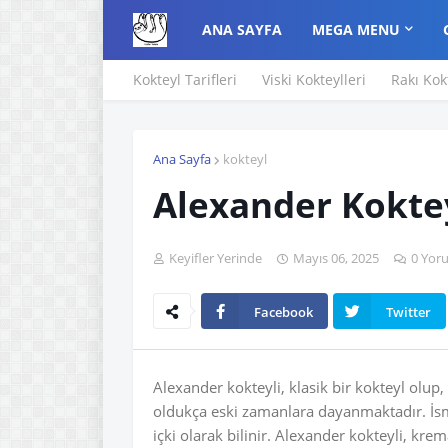
ANA SAYFA
MEGA MENU
Kokteyl Tarifleri
Viski Kokteylleri
Rakı Kok
Ana Sayfa
kokteyl
Alexander Koktey
Keyifler Yerinde
Mayıs 06, 2025
0 Yor
Facebook
Twitter
Alexander kokteyli, klasik bir kokteyl olup, 
oldukça eski zamanlara dayanmaktadır. İsmi
içki olarak bilinir. Alexander kokteyli, krema