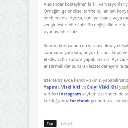
Alexander kokteylinin farklı varyasyonlarıy
Örneğin, geleneksel tarifte kullanılan konya
edebilirsiniz. Ayrıca, vanilya esansı veya ta
zenginleştirebilirsiniz. Bu değişikliklerle, k
uyarlayabilirsiniz.
Sunum konusunda da yaratıcı olmaya teşvik 
sunmanın yanı sıra, büyük bir buz küpü vey
etkileyici bir sunum yapabilirsiniz. Ayrıca,
atıştırmalıklar sunarak lezzet deneyimini t
İsterseniz evde kendi viskinizi yapabilirsin
Yapımı
,
Viski Kiti
ve
Enİyi Viski Kiti
yazıl
tarifleri
instagram
sayfam üzerinden de tak
kurduğumuz
facebook
grubumuza katılarak 
Tags
kokteyl