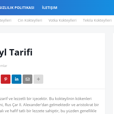
GIZLILIK POLITIKASI
İLETIŞIM
teylleri
Cin Kokteylleri
Votka Kokteylleri
Tekila Kokteylleri
l Tarifi
umlar
zarif ve lezzetli bir içecektir. Bu kokteylinin kökenleri
, Rus Çar II. Alexander'dan gelmektedir ve aristokrat bir
lı ve hafif tatlı bir lezzete sahiptir, bu yüzden genellikle