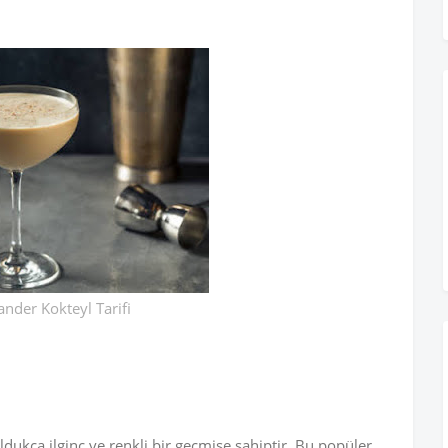
ander Kokteyl Tarifi
ldukça ilginç ve renkli bir geçmişe sahiptir. Bu popüler