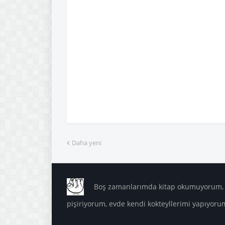
Daha yeni
Boş zamanlarımda kitap okumuyorum, m
pişiriyorum, evde kendi kokteyllerimi yapıyoru