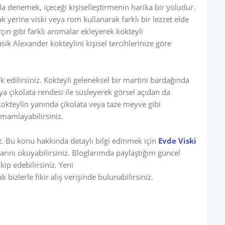
la denemek, içeceği kişiselleştirmenin harika bir yoludur.
k yerine viski veya rom kullanarak farklı bir lezzet elde
rçın gibi farklı aromalar ekleyerek kokteyli
lasik Alexander kokteylini kişisel tercihlerinize göre
edilirsiniz. Kokteyli geleneksel bir martini bardağında
a çikolata rendesi ile süsleyerek görsel açıdan da
 kokteylin yanında çikolata veya taze meyve gibi
amamlayabilirsiniz.
iz. Bu konu hakkında detaylı bilgi edinmek için
Evde Viski
arını okuyabilirsiniz. Bloglarımda paylaştığım güncel
ip edebilirsiniz. Yeni
bizlerle fikir alış verişinde bulunabilirsiniz.