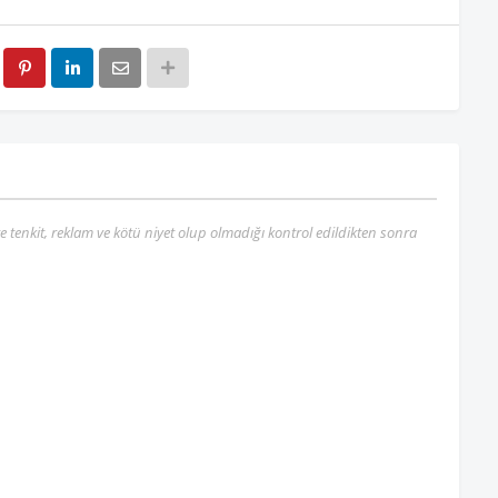
re tenkit, reklam ve kötü niyet olup olmadığı kontrol edildikten sonra