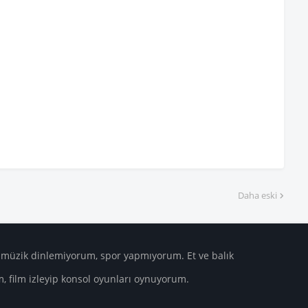
Daha eski
üzik dinlemiyorum, spor yapmıyorum. Et ve balık
m, film izleyip konsol oyunları oynuyorum.