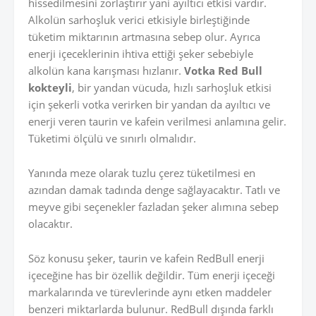
hissedilmesini zorlaştırır yani ayıltıcı etkisi vardır.
Alkolün sarhoşluk verici etkisiyle birleştiğinde
tüketim miktarının artmasına sebep olur. Ayrıca
enerji içeceklerinin ihtiva ettiği şeker sebebiyle
alkolün kana karışması hızlanır.
Votka Red Bull
kokteyli
, bir yandan vücuda, hızlı sarhoşluk etkisi
için şekerli votka verirken bir yandan da ayıltıcı ve
enerji veren taurin ve kafein verilmesi anlamına gelir.
Tüketimi ölçülü ve sınırlı olmalıdır.
Yanında meze olarak tuzlu çerez tüketilmesi en
azından damak tadında denge sağlayacaktır. Tatlı ve
meyve gibi seçenekler fazladan şeker alımına sebep
olacaktır.
Söz konusu şeker, taurin ve kafein RedBull enerji
içeceğine has bir özellik değildir. Tüm enerji içeceği
markalarında ve türevlerinde aynı etken maddeler
benzeri miktarlarda bulunur. RedBull dışında farklı