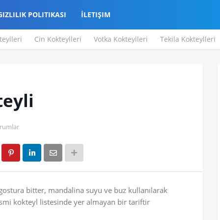
GIZLILIK POLITIKASI
İLETIŞIM
teylleri
Cin Kokteylleri
Votka Kokteylleri
Tekila Kokteylleri
teyli
rumlar
angostura bitter, mandalina suyu ve buz kullanılarak
smi kokteyl listesinde yer almayan bir tariftir