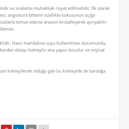
dir ve sıralama muhakkak riayet edilmelidir. İlk olarak
mesi, angostura bitterin özellikle kokusunun açığa
uzlarla temas ederse anason kristalleşerek ayrışabilir.
dilemez.
klidir. Hazır mandalina suyu kullanılması durumunda,
erden dolayı kokteylin ana yapısı bozulur ve orijinal
ı tüm kokteyllerde olduğu gibi bu kokteylde de bardağa