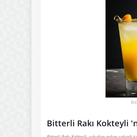
Bit
Bitterli Rakı Kokteyli '
Bitterli Rakı Kokteyli
, rakıdan gelen şekerli