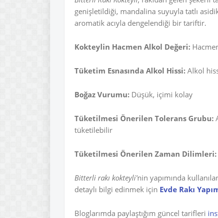
genişletildiği, mandalina suyuyla tatlı asi
aromatik acıyla dengelendiği bir tariftir.
Kokteylin Hacmen Alkol Değeri:
Hacmen 
Tüketim Esnasında Alkol Hissi:
Alkol his
Boğaz Vurumu:
Düşük, içimi kolay
Tüketilmesi Önerilen Tolerans Grubu:
A
tüketilebilir
Tüketilmesi Önerilen Zaman Dilimleri:
Bitterli rakı kokteyli'
nin yapımında kullanılan
detaylı bilgi edinmek için
Evde Rakı Yapı
Bloglarımda paylaştığım güncel tarifleri
in