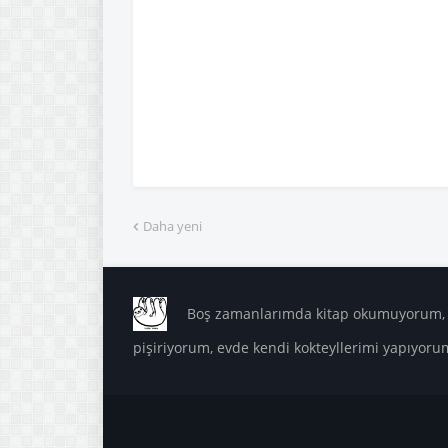
Daha yeni
Boş zamanlarımda kitap okumuyorum, m
pişiriyorum, evde kendi kokteyllerimi yapıyoru