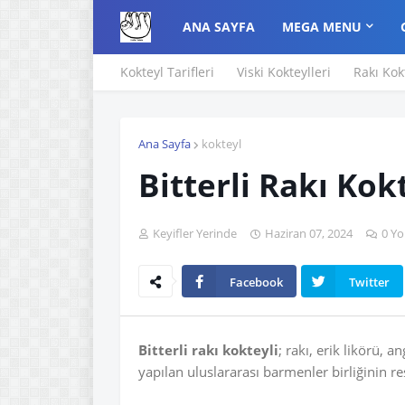
ANA SAYFA
MEGA MENU
Kokteyl Tarifleri
Viski Kokteylleri
Rakı Kok
Ana Sayfa
kokteyl
Bitterli Rakı Kok
Keyifler Yerinde
Haziran 07, 2024
0 Yo
Facebook
Twitter
Bitterli rakı kokteyli
; rakı, erik likörü, 
yapılan uluslararası barmenler birliğinin re