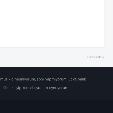
Daha eski
üzik dinlemiyorum, spor yapmıyorum. Et ve balık
m, film izleyip konsol oyunları oynuyorum.