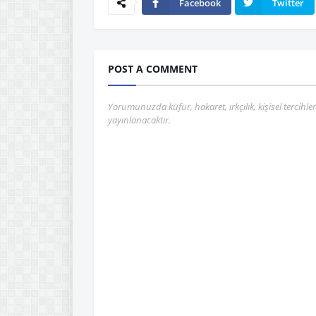
Facebook
Twitter
POST A COMMENT
Yorumunuzda küfür, hakaret, ırkçılık, kişisel tercihle
yayınlanacaktır.