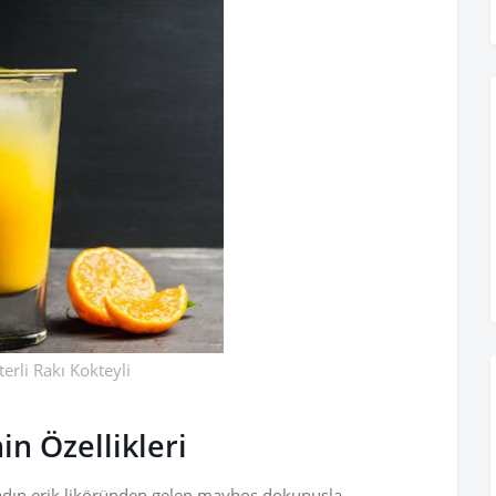
terli Rakı Kokteyli
nin Özellikleri
 tadın erik liköründen gelen mayhoş dokunuşla