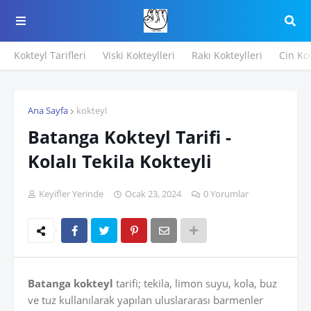
Kokteyl Tarifleri
Viski Kokteylleri
Rakı Kokteylleri
Cin Kok
Ana Sayfa
kokteyl
Batanga Kokteyl Tarifi -
Kolalı Tekila Kokteyli
Keyifler Yerinde
Ocak 23, 2024
0 Yorumlar
Batanga kokteyl
tarifi; tekila, limon suyu, kola, buz
ve tuz kullanılarak yapılan uluslararası barmenler