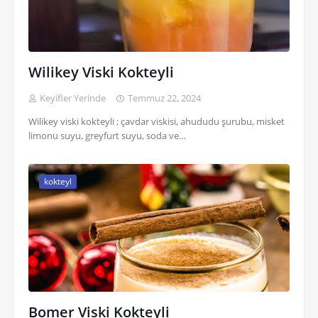
Wilikey Viski Kokteyli
Keyifler Yerinde
Temmuz 22, 2024
Wilikey viski kokteyli ; çavdar viskisi, ahududu şurubu, misket
limonu suyu, greyfurt suyu, soda ve…
kokteyl
Bomer Viski Kokteyli