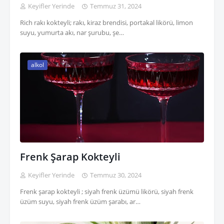
Keyifler Yerinde
Temmuz 31, 2024
Rich rakı kokteyli; rakı, kiraz brendisi, portakal likörü, limon
suyu, yumurta akı, nar şurubu, şe…
alkol
Frenk Şarap Kokteyli
Keyifler Yerinde
Temmuz 30, 2024
Frenk şarap kokteyli ; siyah frenk üzümü likörü, siyah frenk
üzüm suyu, siyah frenk üzüm şarabı, ar…