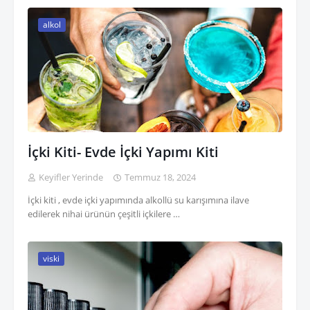
alkol
İçki Kiti- Evde İçki Yapımı Kiti
Keyifler Yerinde
Temmuz 18, 2024
İçki kiti , evde içki yapımında alkollü su karışımına ilave
edilerek nihai ürünün çeşitli içkilere …
viski