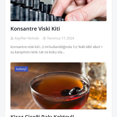
Konsantre Viski Kiti
Keyifler Yerinde
Temmuz 17, 2024
Konsantre viski kiti ; 2 ml kullanıldığında 1Lt %40 ABV alkol +
su karışımını renk, tat ve koku ola…
kokteyl
Kiraz Çiçeği Rakı Kokteyli