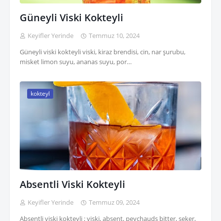
Güneyli Viski Kokteyli
Keyifler Yerinde
Temmuz 10, 2024
Güneyli viski kokteyli viski, kiraz brendisi, cin, nar şurubu,
misket limon suyu, ananas suyu, por…
kokteyl
Absentli Viski Kokteyli
Keyifler Yerinde
Temmuz 09, 2024
Absentli viski kokteyli ; viski, absent, peychauds bitter, şeker,