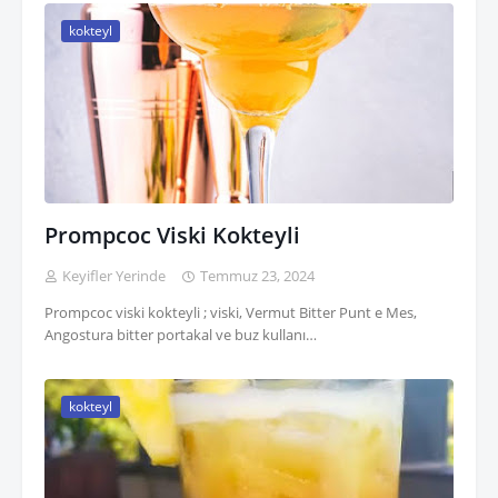
kokteyl
Prompcoc Viski Kokteyli
Keyifler Yerinde
Temmuz 23, 2024
Prompcoc viski kokteyli ; viski, Vermut Bitter Punt e Mes,
Angostura bitter portakal ve buz kullanı…
kokteyl