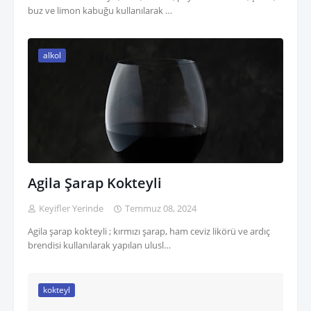
buz ve limon kabuğu kullanılarak …
alkol
Agila Şarap Kokteyli
Keyifler Yerinde
Temmuz 08, 2024
Agila şarap kokteyli ; kırmızı şarap, ham ceviz likörü ve ardıç
brendisi kullanılarak yapılan ulusl…
kokteyl