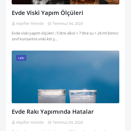
Evde Viski Yapım Ölçüleri
Keyifler Yerinde
Temmuz 04, 2024
Evde viski yapım ölçüleri ; 5 litre alkol + 7 litre su + 24 ml birinci
sınıf konsantre viski kiti ş…
rakı
Evde Rakı Yapımında Hatalar
Keyifler Yerinde
Temmuz 03, 2024