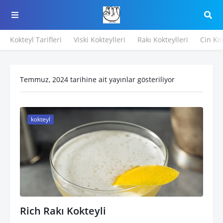
Kokteyl Tarifleri
Viski Kokteylleri
Rakı Kokteylleri
Cin Kok
Temmuz, 2024 tarihine ait yayınlar gösteriliyor
kokteyl
Rich Rakı Kokteyli