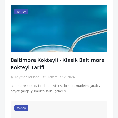
kokteyl
Baltimore Kokteyli - Klasik Baltimore
Kokteyl Tarifi
Keyifler Yerinde
Temmuz 12, 2024
Baltimore kokteyli ; İrlanda viskisi, brendi, madeira şarabı,
beyaz şarap, yumurta sarısı, şeker şu…
kokteyl