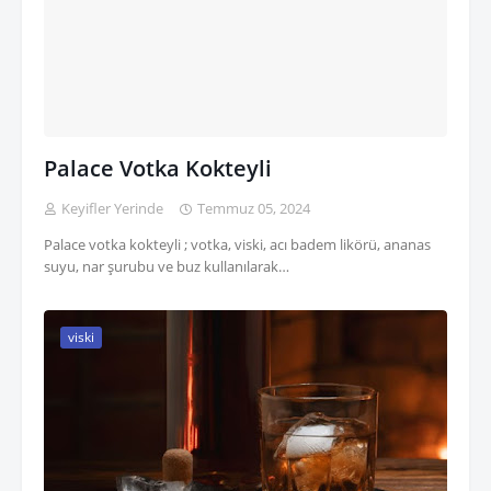
Palace Votka Kokteyli
Keyifler Yerinde
Temmuz 05, 2024
Palace votka kokteyli ; votka, viski, acı badem likörü, ananas
suyu, nar şurubu ve buz kullanılarak…
viski