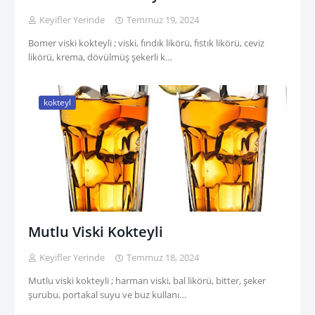
Keyifler Yerinde
Temmuz 19, 2024
Bomer viski kokteyli ; viski, fındık likörü, fıstık likörü, ceviz
likörü, krema, dövülmüş şekerli k…
kokteyl
Mutlu Viski Kokteyli
Keyifler Yerinde
Temmuz 18, 2024
Mutlu viski kokteyli ; harman viski, bal likörü, bitter, şeker
şurubu, portakal suyu ve buz kullanı…