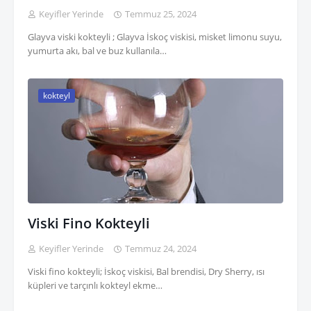
Keyifler Yerinde
Temmuz 25, 2024
Glayva viski kokteyli ; Glayva İskoç viskisi, misket limonu suyu,
yumurta akı, bal ve buz kullanıla…
kokteyl
Viski Fino Kokteyli
Keyifler Yerinde
Temmuz 24, 2024
Viski fino kokteyli; İskoç viskisi, Bal brendisi, Dry Sherry, ısı
küpleri ve tarçınlı kokteyl ekme…