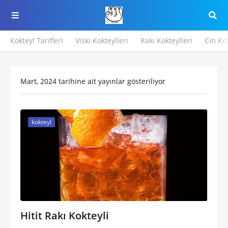
Kokteyl Tarifleri
Viski Kokteylleri
Rakı Kokteylleri
Cin Kok
Mart, 2024 tarihine ait yayınlar gösteriliyor
kokteyl
Hitit Rakı Kokteyli