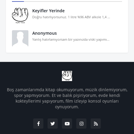
Keyifler Yerinde
Doğru hatırlıyorsunuz. 1 litre %96 ABV alkole 1,4 ...
Anonymous
Yanlış hatırlamıyorsam bir yazınızda viski yapımı...
Boş zamanlarımda kitap okumuyorum, müzik dinlemiyorum,
spor yapmıyorum. Et ve balık pişiriyorum, evde kendi
kokteyllerimi yapıyorum, film izleyip konsol oyunları
oynuyorum.