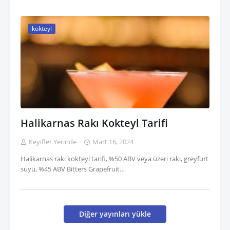
kokteyl
Halikarnas Rakı Kokteyl Tarifi
Keyifler Yerinde
Mart 16, 2024
Halikarnas rakı kokteyl tarifi, %50 ABV veya üzeri rakı, greyfurt
suyu, %45 ABV Bitters Grapefruit…
Diğer yayınları yükle