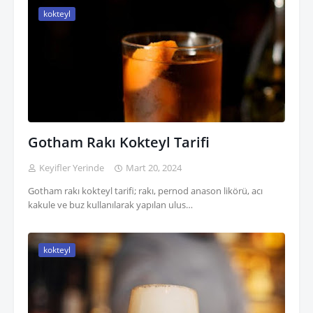
kokteyl
Gotham Rakı Kokteyl Tarifi
Keyifler Yerinde
Mart 20, 2024
Gotham rakı kokteyl tarifi; rakı, pernod anason likörü, acı
kakule ve buz kullanılarak yapılan ulus…
kokteyl