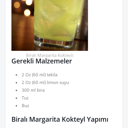
Biralı Margarita Kokteyli
Gerekli Malzemeler
2 Oz (60 ml) tekila
2 Oz (60 ml) limon suyu
300 ml bira
Tuz
Buz
Biralı Margarita Kokteyl Yapımı