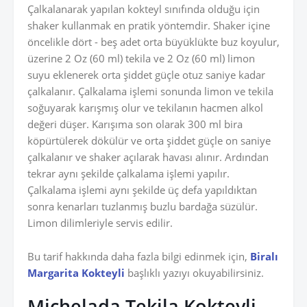
Çalkalanarak yapılan kokteyl sınıfında olduğu için
shaker kullanmak en pratik yöntemdir. Shaker içine
öncelikle dört - beş adet orta büyüklükte buz koyulur,
üzerine 2 Oz (60 ml) tekila ve 2 Oz (60 ml) limon
suyu eklenerek orta şiddet güçle otuz saniye kadar
çalkalanır. Çalkalama işlemi sonunda limon ve tekila
soğuyarak karışmış olur ve tekilanın hacmen alkol
değeri düşer. Karışıma son olarak 300 ml bira
köpürtülerek dökülür ve orta şiddet güçle on saniye
çalkalanır ve shaker açılarak havası alınır. Ardından
tekrar aynı şekilde çalkalama işlemi yapılır.
Çalkalama işlemi aynı şekilde üç defa yapıldıktan
sonra kenarları tuzlanmış buzlu bardağa süzülür.
Limon dilimleriyle servis edilir.
Bu tarif hakkında daha fazla bilgi edinmek için,
Biralı
Margarita Kokteyli
başlıklı yazıyı okuyabilirsiniz.
Michelada Tekila Kokteyli