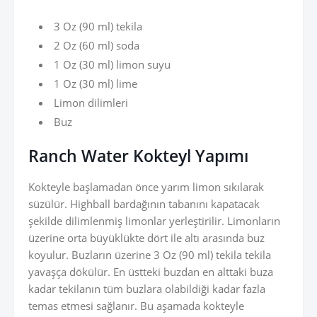
3 Oz (90 ml) tekila
2 Oz (60 ml) soda
1 Oz (30 ml) limon suyu
1 Oz (30 ml) lime
Limon dilimleri
Buz
Ranch Water Kokteyl Yapımı
Kokteyle başlamadan önce yarım limon sıkılarak
süzülür. Highball bardağının tabanını kapatacak
şekilde dilimlenmiş limonlar yerleştirilir. Limonların
üzerine orta büyüklükte dört ile altı arasında buz
koyulur. Buzların üzerine 3 Oz (90 ml) tekila tekila
yavaşça dökülür. En üstteki buzdan en alttaki buza
kadar tekilanın tüm buzlara olabildiği kadar fazla
temas etmesi sağlanır. Bu aşamada kokteyle