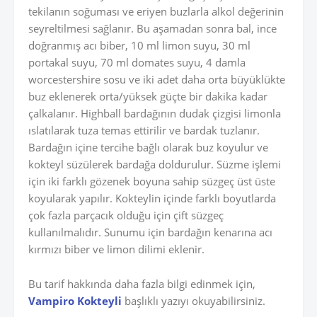
tekilanın soğuması ve eriyen buzlarla alkol değerinin
seyreltilmesi sağlanır. Bu aşamadan sonra bal, ince
doğranmış acı biber, 10 ml limon suyu, 30 ml
portakal suyu, 70 ml domates suyu, 4 damla
worcestershire sosu ve iki adet daha orta büyüklükte
buz eklenerek orta/yüksek güçte bir dakika kadar
çalkalanır. Highball bardağının dudak çizgisi limonla
ıslatılarak tuza temas ettirilir ve bardak tuzlanır.
Bardağın içine tercihe bağlı olarak buz koyulur ve
kokteyl süzülerek bardağa doldurulur. Süzme işlemi
için iki farklı gözenek boyuna sahip süzgeç üst üste
koyularak yapılır. Kokteylin içinde farklı boyutlarda
çok fazla parçacık olduğu için çift süzgeç
kullanılmalıdır. Sunumu için bardağın kenarına acı
kırmızı biber ve limon dilimi eklenir.
Bu tarif hakkında daha fazla bilgi edinmek için,
Vampiro Kokteyli
başlıklı yazıyı okuyabilirsiniz.