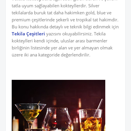
tatla uyum sağlayabilen kokteyllerdir. Silver
tekilalarda buruk tat daha hakimken gold, blue ve
premium çeşitlerinde şekerli ve tropikal tat hakimdir.
Bu konu hakkında detaylı ve teknik bilgi edinmek için
Tekila Çeşitleri
yazısını okuyabilirsiniz. Tekila
kokteylleri kendi içinde, uluslar arası barmenler
birliğinin listesinde yer alan ve yer almayan olmak
üzere iki ana kategoride değerlendirilir.