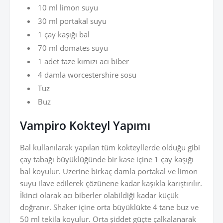
10 ml limon suyu
30 ml portakal suyu
1 çay kaşığı bal
70 ml domates suyu
1 adet taze kımızı acı biber
4 damla worcestershire sosu
Tuz
Buz
Vampiro Kokteyl Yapımı
Bal kullanılarak yapılan tüm kokteyllerde olduğu gibi
çay tabağı büyüklüğünde bir kase içine 1 çay kaşığı
bal koyulur. Üzerine birkaç damla portakal ve limon
suyu ilave edilerek çözünene kadar kaşıkla karıştırılır.
İkinci olarak acı biberler olabildiği kadar küçük
doğranır. Shaker içine orta büyüklükte 4 tane buz ve
50 ml tekila koyulur. Orta şiddet güçte çalkalanarak