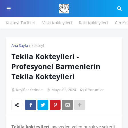
Kokteyl Tarifleri
Viski Kokteylleri
Rakı Kokteylleri
Cin Kok
Ana Sayfa
kokteyl
Tekila Kokteylleri -
Profesyonel Barmenlerin
Tekila Kokteylleri
Keyifler Yerinde
Mayıs 03, 2024
0 Yorumlar
Tekila kokteylleri
, agaveden gelen buruk ve şekerli