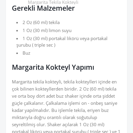
Margarita Tekila Kokteyli
Gerekli Malzemeler
2 Oz (60 ml) tekila
1 Oz (30 ml) limon suyu
1 Oz (30 ml) portakal likörü veya portakal
şurubu ( triple sec )
Buz
Margarita Kokteyl Yapımı
Margarita tekila kokteyli, tekila kokteylleri içinde en
çok bilinen kokteyllerden biridir. 2 Oz (60 ml) tekila
ve orta boy dört adet buz shaker içinde orta şiddet
güçle çalkalanır. Çalkalama işlemi on - onbeş saniye
kadar yapılmalıdır. Bu işlemle tekila, eriyen buz
miktarıyla doğru orantılı olarak soğutulup
seyreltilmiş olur. Shaker açılarak 1 Oz (30 ml)
portakal likörü veya portakal şurubu ( triple sec ) ve 1